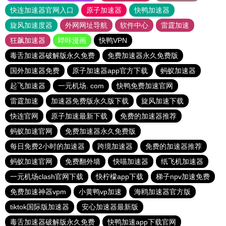
快连加速器官网入口
原子加速器
快鸭加速器
旋风加速度器
外网网址导航
软件中心
雷霆加速
狂飙加速器
哔咔漫画
快鸭VPN
毒舌加速器破解版永久免费
免费加速器永久免费版
国外加速器免费
原子加速器app官方下载
蚂蚁加速器
起飞加速器
一元机场. com
快鸭免费加速官网
雷霆加速
加速器免费版永久版下载
旋风加速下载
快连官网
原子加速最新下载
免费的加速器推荐
蚂蚁加速官网
免费加速器永久免费版
每日免费2小时的加速器
跨境加速器
免费的加速器推荐
蚂蚁加速官网
免费翻外墙
快喵加速器
纸飞机加速器
一元机场clash官网下载
快柠檬app下载
梯子npv加速免费
免费加速神器vpm
小黄鸭vp加速
海鸥加速器官方版
tiktok国际版加速器
安心加速器最新版
毒舌加速器破解版永久免费
快鸭加速app下载官网