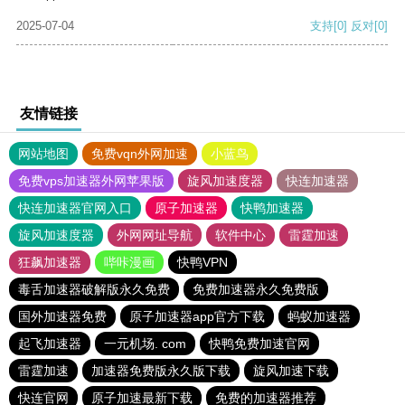
2025-07-04
支持
[0]
反对
[0]
友情链接
网站地图
免费vqn外网加速
小蓝鸟
免费vps加速器外网苹果版
旋风加速度器
快连加速器
快连加速器官网入口
原子加速器
快鸭加速器
旋风加速度器
外网网址导航
软件中心
雷霆加速
狂飙加速器
哔咔漫画
快鸭VPN
毒舌加速器破解版永久免费
免费加速器永久免费版
国外加速器免费
原子加速器app官方下载
蚂蚁加速器
起飞加速器
一元机场. com
快鸭免费加速官网
雷霆加速
加速器免费版永久版下载
旋风加速下载
快连官网
原子加速最新下载
免费的加速器推荐