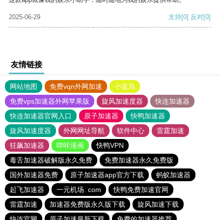
2025-06-29
支持
[0]
反对
[0]
友情链接
网站地图
免费vqn外网加速
小蓝鸟
免费vps加速器外网苹果版
旋风加速度器
快连加速器
快连加速器官网入口
原子加速器
快鸭加速器
旋风加速度器
外网网址导航
软件中心
雷霆加速
狂飙加速器
哔咔漫画
快鸭VPN
毒舌加速器破解版永久免费
免费加速器永久免费版
国外加速器免费
原子加速器app官方下载
蚂蚁加速器
起飞加速器
一元机场. com
快鸭免费加速官网
雷霆加速
加速器免费版永久版下载
旋风加速下载
快连官网
原子加速最新下载
免费的加速器推荐