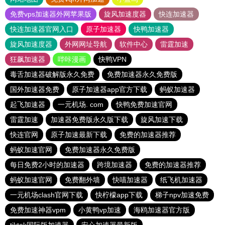
免费vps加速器外网苹果版
旋风加速度器
快连加速器
快连加速器官网入口
原子加速器
快鸭加速器
旋风加速度器
外网网址导航
软件中心
雷霆加速
狂飙加速器
哔咔漫画
快鸭VPN
毒舌加速器破解版永久免费
免费加速器永久免费版
国外加速器免费
原子加速器app官方下载
蚂蚁加速器
起飞加速器
一元机场. com
快鸭免费加速官网
雷霆加速
加速器免费版永久版下载
旋风加速下载
快连官网
原子加速最新下载
免费的加速器推荐
蚂蚁加速官网
免费加速器永久免费版
每日免费2小时的加速器
跨境加速器
免费的加速器推荐
蚂蚁加速官网
免费翻外墙
快喵加速器
纸飞机加速器
一元机场clash官网下载
快柠檬app下载
梯子npv加速免费
免费加速神器vpm
小黄鸭vp加速
海鸥加速器官方版