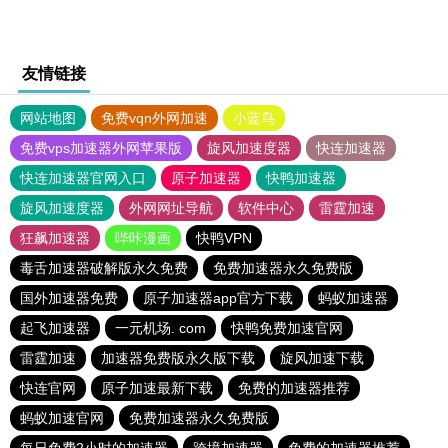
友情链接
网站地图
免费vqn外网加速
小蓝鸟
免费vps加速器外网苹果版
旋风加速度器
快连加速器
快连加速器官网入口
原子加速器
快鸭加速器
旋风加速度器
外网网址导航
软件中心
雷霆加速
狂飙加速器
哔咔漫画
快鸭VPN
毒舌加速器破解版永久免费
免费加速器永久免费版
国外加速器免费
原子加速器app官方下载
蚂蚁加速器
起飞加速器
一元机场. com
快鸭免费加速官网
雷霆加速
加速器免费版永久版下载
旋风加速下载
快连官网
原子加速最新下载
免费的加速器推荐
蚂蚁加速官网
免费加速器永久免费版